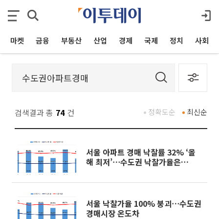
마켓
금융
부동산
산업
경제
국제
정치
사회
검색결과 총
74
건
정확도순
최신순
서울 아파트 경매 낙찰률 32% ‘올
해 최저’⋯수도권 낙찰가율은
86.5%
서울 낙찰가율 100% 붕괴⋯수도권
경매시장 온도차