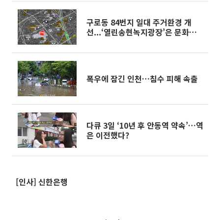
구로동 84번지 일대 주거환경 개
선...‘열린송현녹지광장’은 문화공
간으로
폭우에 잠긴 인천…침수 피해 속출
다큐 3일 ‘10년 후 안동역 약속’…역
은 이전했다?
[인사] 신한은행