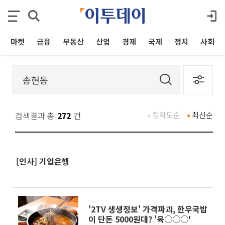
마켓
금융
부동산
산업
경제
국제
정치
사회
검색결과 총
272
건
정확도순
최신순
[인사] 기업은행
'2TV 생생정보' 가격파괴, 한우국밥
이 단돈 5000원대? '육○○○'