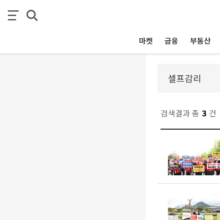
마켓
금융
부동산
검색결과 총
3
건