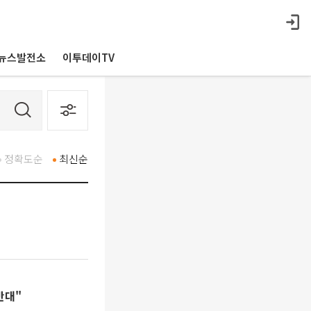
뉴스발전소
이투데이TV
정확도순
최신순
반대"