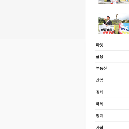
마켓
금융
부동산
산업
경제
국제
정치
사회