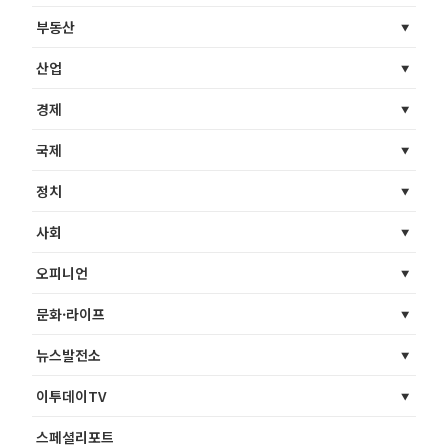
부동산
산업
경제
국제
정치
사회
오피니언
문화·라이프
뉴스발전소
이투데이TV
스페셜리포트