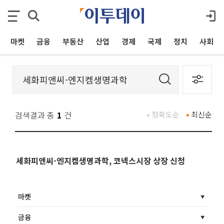
마켓
금융
부동산
산업
경제
국제
정치
사회
검색결과 총
1
건
정확도순
최신순
세화피앤씨-엔지켐생명과학, 코넥스시장 상장 신청
마켓
금융