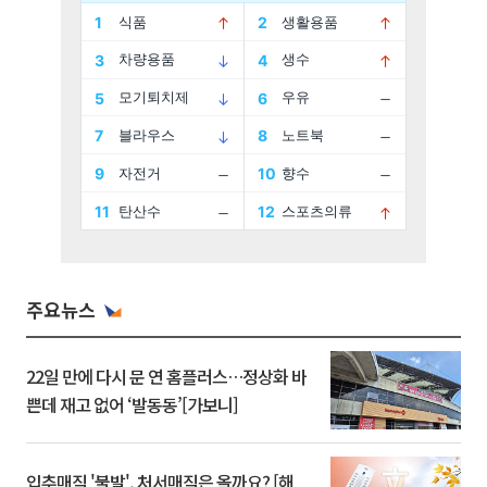
주요뉴스
22일 만에 다시 문 연 홈플러스…정상화 바
쁜데 재고 없어 ‘발동동’[가보니]
입추매직 '불발', 처서매직은 올까요? [해