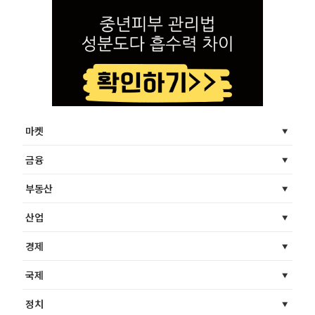
마켓
금융
부동산
산업
경제
국제
정치