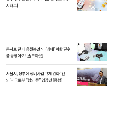
시태그]
콘서트 갈 때 응원봉만?⋯'최애' 위한 필수
품 등장이오! [솔드아웃]
서울시, 정부에 정비사업 규제 완화 '건
의'⋯국토부 "협의 중" 입장만 [종합]