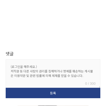
댓글
0 / 300