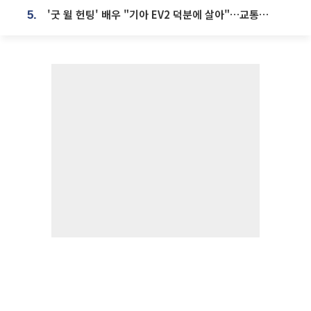
'굿 윌 헌팅' 배우 "기아 EV2 덕분에 살아"…교통사고 후 안전성 극찬
5.