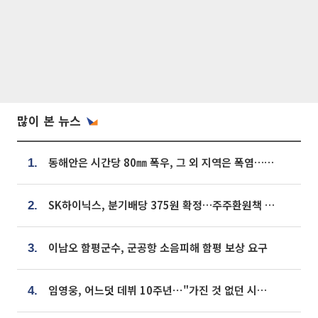
많이 본 뉴스
동해안은 시간당 80㎜ 폭우, 그 외 지역은 폭염…‘극과 극 날씨’
1.
SK하이닉스, 분기배당 375원 확정…주주환원책 9월로 앞당겨 발표
2.
이남오 함평군수, 군공항 소음피해 함평 보상 요구
3.
임영웅, 어느덧 데뷔 10주년⋯"가진 것 없던 시절, 내 앞엔 20명의 팬뿐"
4.