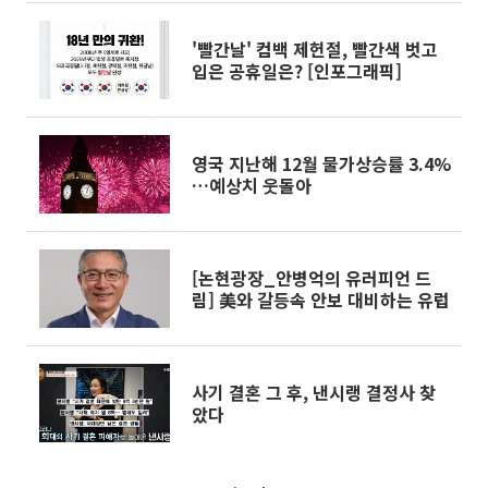
'빨간날' 컴백 제헌절, 빨간색 벗고
입은 공휴일은? [인포그래픽]
영국 지난해 12월 물가상승률 3.4%
…예상치 웃돌아
[논현광장_안병억의 유러피언 드
림] 美와 갈등속 안보 대비하는 유럽
사기 결혼 그 후, 낸시랭 결정사 찾
았다