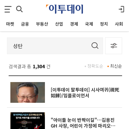
마켓
금융
부동산
산업
경제
국제
정치
사회
검색결과 총
1,304
건
정확도순
최신순
[이투데이 말투데이] 시사여귀(視死
如歸)/임플로이언서
"아이들 눈이 반짝이길"…김용진
GH 사장, 어린이 가정에 마리오네