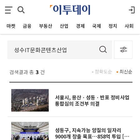
마켓
금융
부동산
산업
경제
국제
정치
사회
검색결과 총
3
건
정확도순
최신순
서울시, 용산ㆍ성동ㆍ반포 정비사업
통합심의 조건부 의결
성동구, 지속가능 양질의 일자리
9000개 창출 목표…858억 투입 [메