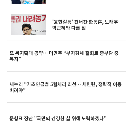
'윤한갈등' 건너간 한동훈, 노태우·
박근혜와 다른 점
또 복지확대 공약… 더민주 “부자감세 철회로 중부담 중
복지”
새누리 “기초연금법 5월처리 최선… 새민련, 정략적 이용
버려야”
문형표 장관 "국민의 건강한 삶 위해 노력하겠다"