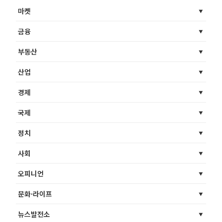
마켓
금융
부동산
산업
경제
국제
정치
사회
오피니언
문화·라이프
뉴스발전소