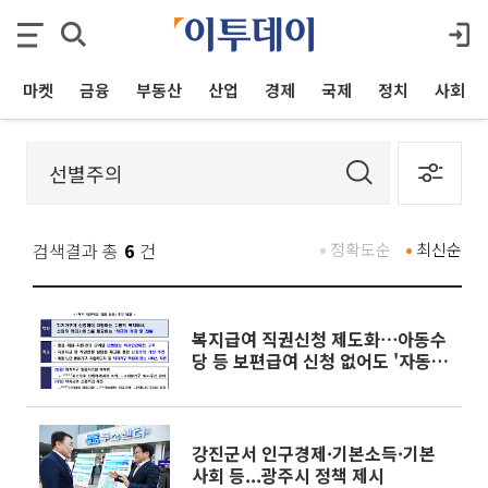
마켓
금융
부동산
산업
경제
국제
정치
사회
검색결과 총
6
건
정확도순
최신순
복지급여 직권신청 제도화⋯아동수
당 등 보편급여 신청 없어도 '자동지
급'
강진군서 인구경제·기본소득·기본
사회 등...광주시 정책 제시