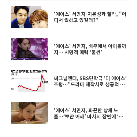
'에이스' 서민지-지은성과 찰칵, "어
디서 뭘하고 있길래?"
'에이스' 서민지, 배우에서 아이돌까
지… 치명적 매력 ‘물씬’
씨그널엔터, SBS단막극 ‘더 에이스’
호평…"드라마 제작사로 성공적 자
리매김"
'에이스' 서민지, 화끈한 상체 노
출…‘뽀얀 어깨’ 마사지 장면에 ‘설
레네’