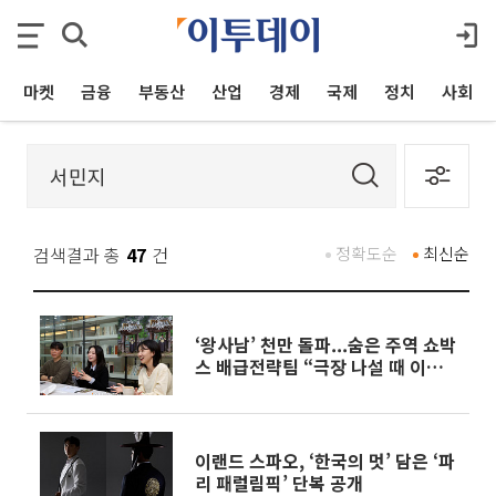
마켓
금융
부동산
산업
경제
국제
정치
사회
검색결과 총
47
건
정확도순
최신순
‘왕사남’ 천만 돌파...숨은 주역 쇼박
스 배급전략팀 “극장 나설 때 이야
깃거리 있어야 흥행하죠”[문화人터
뷰]
이랜드 스파오, ‘한국의 멋’ 담은 ‘파
리 패럴림픽’ 단복 공개