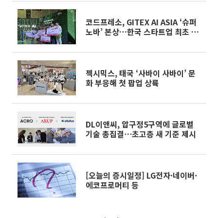
코드프레소, GITEX AI ASIA ‘슈퍼
노바’ 본상…한국 스타트업 최초 수
상
젝시믹스, 태국 ‘사바이 사바이’ 문
화 부응해 첫 팝업 상륙
DL이앤씨, 압구정5구역에 글로벌
기술 총집결⋯초고층 새 기준 제시
[오늘의 증시일정] LG전자·네이버·
에코프로머티 등