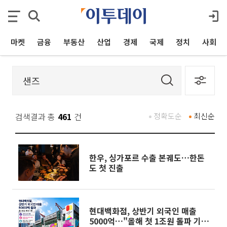
마켓
금융
부동산
산업
경제
국제
정치
사회
검색결과 총
461
건
정확도순
최신순
한우, 싱가포르 수출 본궤도…한돈
도 첫 진출
현대백화점, 상반기 외국인 매출
5000억…"올해 첫 1조원 돌파 기