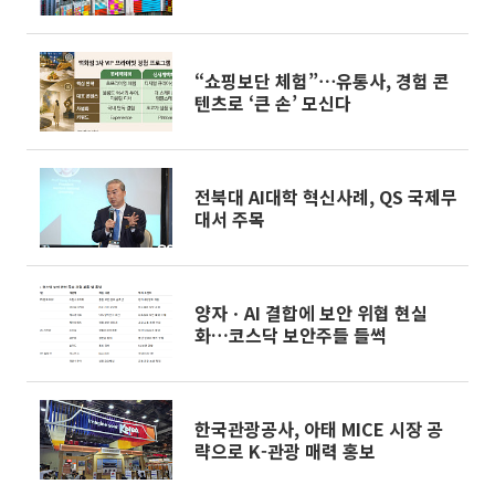
대"
“쇼핑보단 체험”⋯유통사, 경험 콘
텐츠로 ‘큰 손’ 모신다
전북대 AI대학 혁신사례, QS 국제무
대서 주목
양자ㆍAI 결합에 보안 위협 현실
화…코스닥 보안주들 들썩
한국관광공사, 아태 MICE 시장 공
략으로 K-관광 매력 홍보