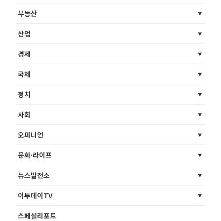
부동산
산업
경제
국제
정치
사회
오피니언
문화·라이프
뉴스발전소
이투데이TV
스페셜리포트