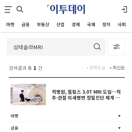
마켓
금융
부동산
산업
경제
국제
정치
사회
검색결과 총
1
건
정확도순
최신순
척병원, 필립스 3.0T MRI 도입…척
추·관절 미세병변 정밀진단 체계 강
화
마켓
금융