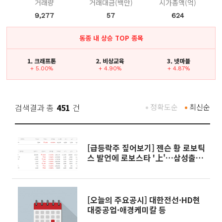
거래량
거래대금(백만)
시가총액(억)
9,277
57
624
동종 내 상승 TOP 종목
1. 크래프톤
2. 비상교육
3. 넷마블
+ 5.00%
+ 4.90%
+ 4.87%
검색결과 총
451
건
정확도순
최신순
[급등락주 짚어보기] 젠슨 황 로보틱
스 발언에 로보스타 '上'…삼성출판
사·비보존 제약도 급등
[오늘의 주요공시] 대한전선·HD현
대중공업·애경케미칼 등