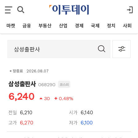
마켓
금융
부동산
산업
경제
국제
정치
사회
장종료
2026.08.07
삼성출판사
068290
코스피
6,240
30
0.48%
전일
시가
6,210
6,140
고가
저가
6,270
6,100