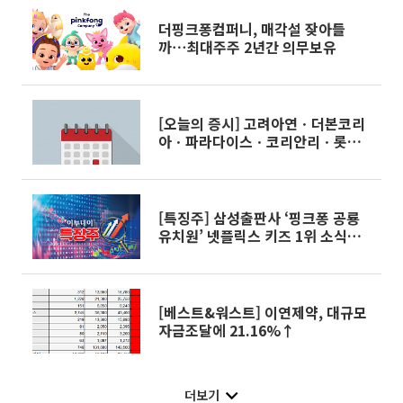
더핑크퐁컴퍼니, 매각설 잦아들
까⋯최대주주 2년간 의무보유
[오늘의 증시] 고려아연ㆍ더본코리
아ㆍ파라다이스ㆍ코리안리ㆍ롯데
손해보험 등
[특징주] 삼성출판사 ‘핑크퐁 공룡
유치원’ 넷플릭스 키즈 1위 소식에
급등
[베스트&워스트] 이연제약, 대규모
자금조달에 21.16%↑
더보기