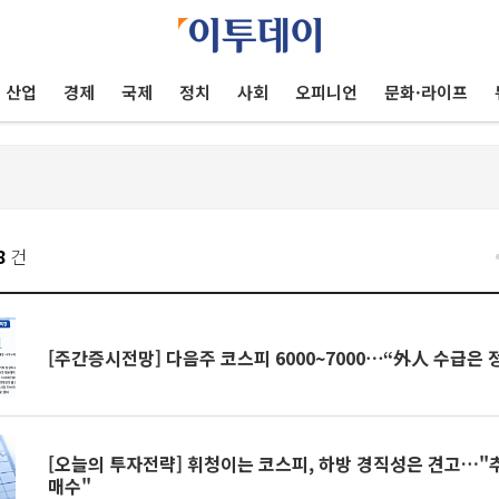
산업
경제
국제
정치
사회
오피니언
문화·라이프
8
건
[주간증시전망] 다음주 코스피 6000~7000⋯“外人 수급은 
[오늘의 투자전략] 휘청이는 코스피, 하방 경직성은 견고…"
매수"