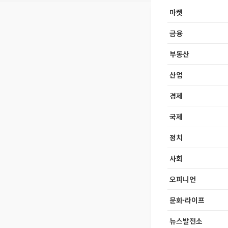
마켓
금융
부동산
산업
경제
국제
정치
사회
오피니언
문화·라이프
뉴스발전소