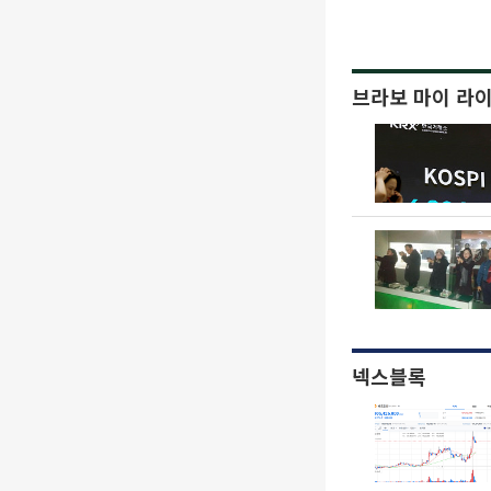
브라보 마이 라
넥스블록