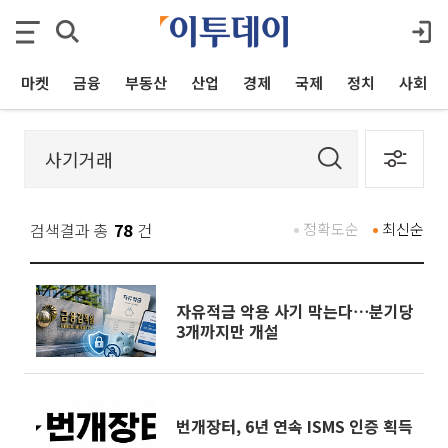
마켓
금융
부동산
산업
경제
국제
정치
사회
검색결과 총
78
건
정확도순
최신순
자유적금 악용 사기 막는다⋯분기당
3개까지만 개설
번개장터, 6년 연속 ISMS 인증 획득