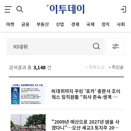
마켓
금융
부동산
산업
경제
국제
정치
사회
검색결과 총
3,148
건
정확도순
최신순
비대위까지 꾸린 ‘호카’ 총판사 조이
웍스 임직원들 “회사 존속·생계 위
기...철저한 수사를”
"2009년 예산으로 2027년 땅을 사
겠다니"…오산 세교3 토지주 2000