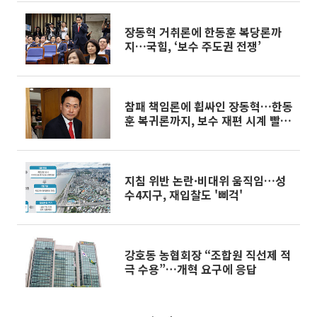
장동혁 거취론에 한동훈 복당론까
지…국힘, ‘보수 주도권 전쟁’
참패 책임론에 휩싸인 장동혁…한동
훈 복귀론까지, 보수 재편 시계 빨라
진다
지침 위반 논란·비대위 움직임…성
수4지구, 재입찰도 '삐걱'
강호동 농협회장 “조합원 직선제 적
극 수용”…개혁 요구에 응답