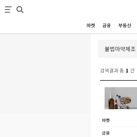
마켓
금융
부동산
검색결과 총
1
건
마켓
금융