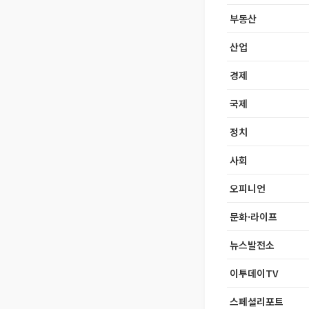
부동산
산업
경제
국제
정치
사회
오피니언
문화·라이프
뉴스발전소
이투데이TV
스페셜리포트