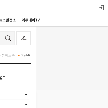
뉴스발전소
이투데이TV
정확도순
최신순
열”