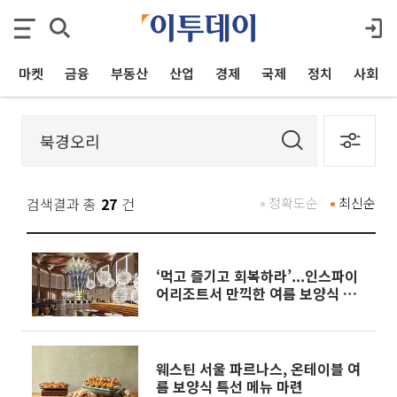
마켓
금융
부동산
산업
경제
국제
정치
사회
검색결과 총
27
건
정확도순
최신순
‘먹고 즐기고 회복하라’...인스파이
어리조트서 만끽한 여름 보양식 여
행[체크인 호텔]
웨스틴 서울 파르나스, 온테이블 여
름 보양식 특선 메뉴 마련