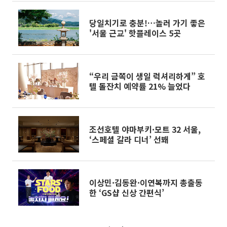
당일치기로 충분!…놀러 가기 좋은
'서울 근교' 핫플레이스 5곳
“우리 금쪽이 생일 럭셔리하게” 호
텔 돌잔치 예약률 21% 늘었다
조선호텔 야마부키·모트 32 서울,
‘스페셜 갈라 디너’ 선봬
이상민·김동완·이연복까지 총출동
한 ‘GS샵 신상 간편식’