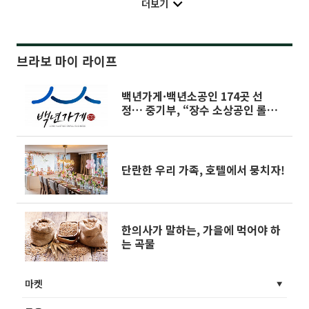
더보기
브라보 마이 라이프
백년가게·백년소공인 174곳 선
정… 중기부, “장수 소상공인 롤모
델”
단란한 우리 가족, 호텔에서 뭉치자!
한의사가 말하는, 가을에 먹어야 하
는 곡물
마켓