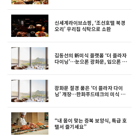
신세계라이브쇼핑, ‘조선호텔 북경
오리’ 우리집 식탁으로 소환
김동선의 新미식 플랫폼 ‘더 플라자
다이닝’⋯눈으론 광화문, 입으론 파
인 다이닝 담다[가보니]
광화문 절경 품은 ‘더 플라자 다이
닝’ 개장…한화푸드테크의 미식 승
부수
“내 몸이 맞는 증복 보양식, 특급 호
텔서 즐기세요”