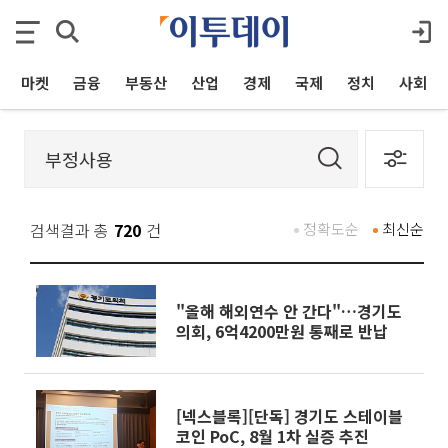
마켓
금융
부동산
산업
경제
국제
정치
사회
검색결과 총
720
건
정확도순
최신순
"올해 해외연수 안 간다"…경기도
의회, 6억4200만원 통째로 반납
[넥스블록][단독] 경기도 스테이블
코인 PoC, 8월 1차 실증 추진