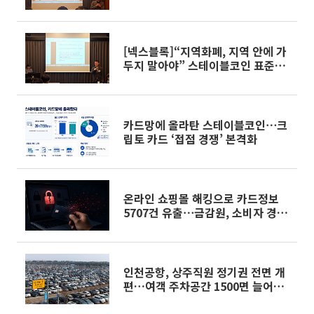
[넥스블록]“지역화폐, 지역 안에 가
두지 말아야” 스테이블코인 표준화
논의 본격화
카드망에 올라탄 스테이블코인⋯크
립토 카드 ‘접점 경쟁’ 본격화
온라인 쇼핑몰 해킹으로 카드정보
5707건 유출⋯금감원, 소비자 경보
발령
인천공항, 상주직원 정기권 전면 개
편…여객 주차공간 1500면 늘어난
다