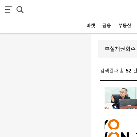
마켓
금융
부동산
검색결과 총
52