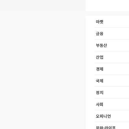
마켓
금융
부동산
산업
경제
국제
정치
사회
오피니언
문화·라이프