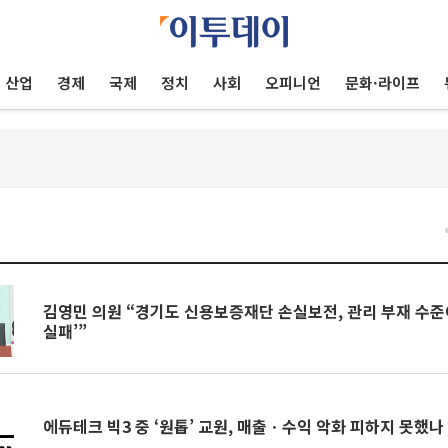
산업
경제
국제
정치
사회
오피니언
문화·라이프
건
김영민 의원 “경기도 신용보증재단 손실보전, 관리 부재 수준
실패’”
에듀테크 빅3 중 ‘원톱’ 교원, 매출ㆍ수익 악화 피하지 못했나