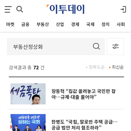
마켓
금융
부동산
산업
경제
국제
정치
사회
검색결과 총
72
건
정확도순
최신순
장동혁 “집값 올려놓고 국민만 잡
아⋯규제·대출 풀어야”
한병도 “국힘, 말로만 주택 공급…
공급 법안 처리 협조하라”