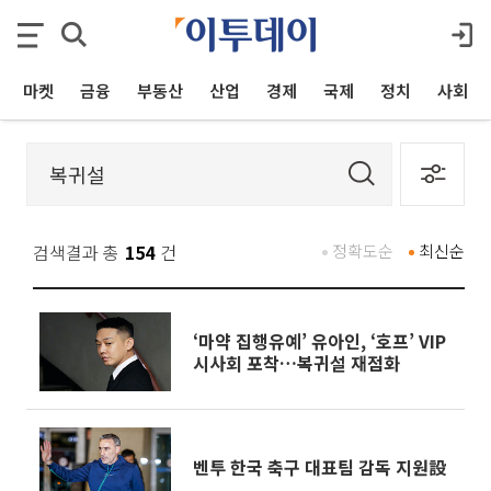
마켓
금융
부동산
산업
경제
국제
정치
사회
검색결과 총
154
건
정확도순
최신순
‘마약 집행유예’ 유아인, ‘호프’ VIP
시사회 포착…복귀설 재점화
벤투 한국 축구 대표팀 감독 지원設