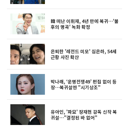
韓 떠난 이휘재, 4년 만에 복귀⋯'불
후의 명곡' 녹화 확정
은퇴한 '레전드 미모' 심은하, 54세
근황 사진 확산
박나래, ‘운명전쟁49’ 편집 없이 등
장⋯복귀설엔 "시기상조"
유아인, '파묘' 장재현 감독 신작 복
귀설⋯"결정된 바 없어"