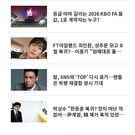
등급 따라 갈리는 2026 KBO FA 몸
값, 1호 계약자는 누구?
FT아일랜드 최민환, 성추문 딛고 8
월 복귀?⋯이홍기 "원래대로 돌아
갈 것"
탑, SNS에 ‘TOP’ 다시 표기…팬들
은 빅뱅 재결합 암시 기대
박상수 "한동훈 복귀? 정치 떠난 적
없어…尹계엄, 韓 제거 목적 있었
다"