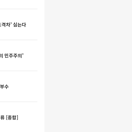
초격차' 심는다
의 민주주의'
승부수
류 [종합]