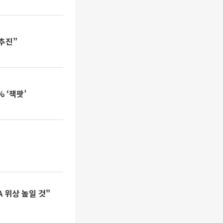
추진”
 ‘잭팟’
 위상 높일 것"