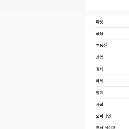
마켓
금융
부동산
산업
경제
국제
정치
사회
오피니언
문화·라이프