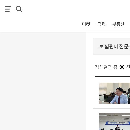
마켓
금융
부동산
검색결과 총
30