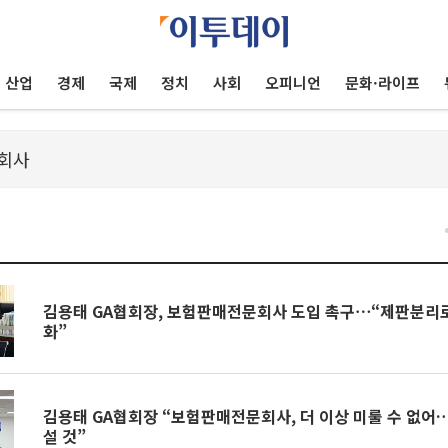
산업
경제
국제
정치
사회
오피니언
문화·라이프
건
김용태 GA협회장, 보험판매전문회사 도입 촉구⋯“제판분리
화”
김용태 GA협회장 “보험판매전문회사, 더 이상 미룰 수 없어
설 것”