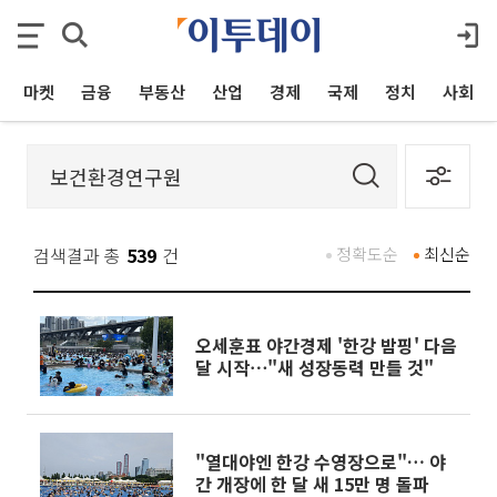
마켓
금융
부동산
산업
경제
국제
정치
사회
검색결과 총
539
건
정확도순
최신순
오세훈표 야간경제 '한강 밤핑' 다음
달 시작⋯"새 성장동력 만들 것"
"열대야엔 한강 수영장으로"… 야
간 개장에 한 달 새 15만 명 돌파