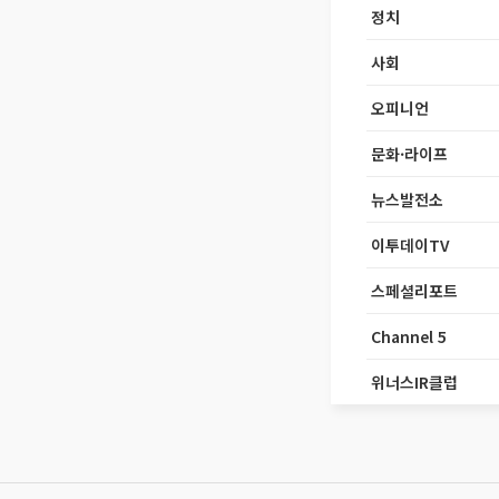
정치
사회
오피니언
문화·라이프
뉴스발전소
이투데이TV
스페셜리포트
Channel 5
위너스IR클럽