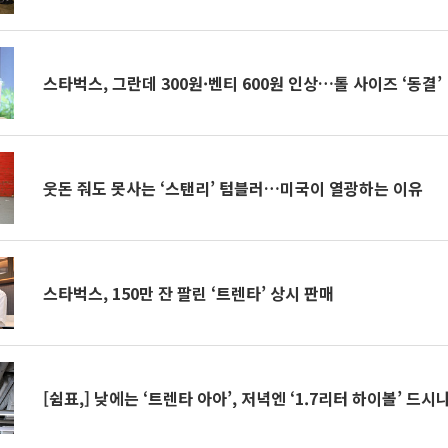
스타벅스, 그란데 300원·벤티 600원 인상…톨 사이즈 ‘동결’
웃돈 줘도 못사는 ‘스탠리’ 텀블러…미국이 열광하는 이유
스타벅스, 150만 잔 팔린 ‘트렌타’ 상시 판매
[쉼표,] 낮에는 ‘트렌타 아아’, 저녁엔 ‘1.7리터 하이볼’ 드시