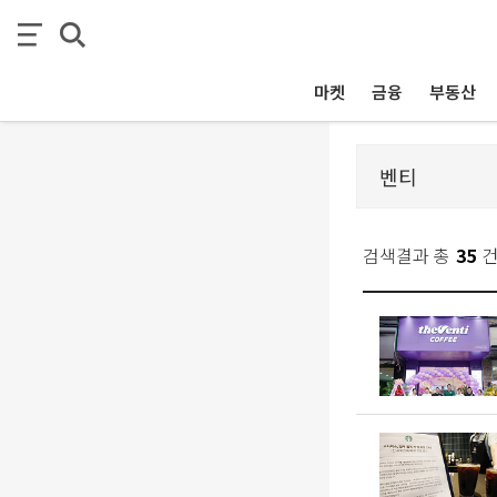
마켓
금융
부동산
검색결과 총
35