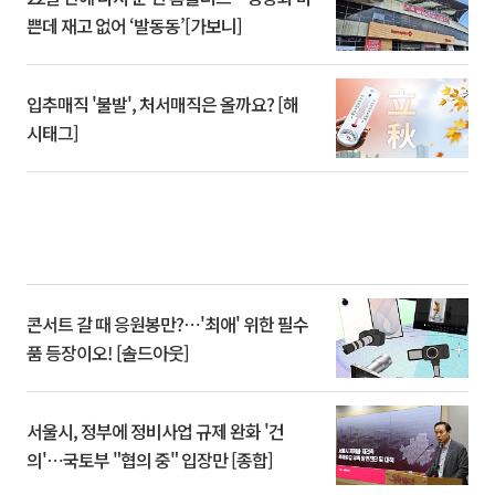
쁜데 재고 없어 ‘발동동’[가보니]
입추매직 '불발', 처서매직은 올까요? [해
시태그]
콘서트 갈 때 응원봉만?⋯'최애' 위한 필수
품 등장이오! [솔드아웃]
서울시, 정부에 정비사업 규제 완화 '건
의'⋯국토부 "협의 중" 입장만 [종합]