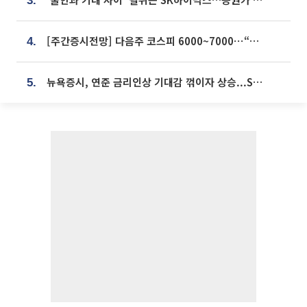
3.
[주간증시전망] 다음주 코스피 6000~7000⋯“外人 수급은 정책이 변수”
4.
뉴욕증시, 연준 금리인상 기대감 꺾이자 상승...S&P500 사상 최고치 [종합]
5.