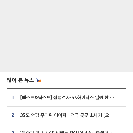
많이 본 뉴스
[베스트&워스트] 삼성전자·SK하이닉스 밀린 한 주…상상인증권은 85% 급등
1.
35도 안팎 무더위 이어져…전국 곳곳 소나기 [오늘 날씨]
2.
'불안과 기대 사이' 널뛰는 SK하이닉스…증권가 "HBM4·LTA 기반 펀터멘털 견고"