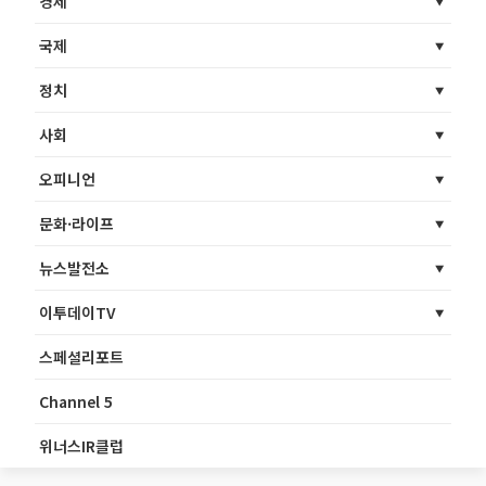
경제
국제
정치
사회
오피니언
문화·라이프
뉴스발전소
이투데이TV
스페셜리포트
Channel 5
위너스IR클럽