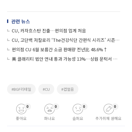
관련 뉴스
CU, 카자흐스탄 진출…편의점 업계 처음
CU, 고단백 저칼로리 ‘The건강식단 간편식 시리즈’ 시즌3 출시
편의점 CU 6월 보름간 소금 판매량 전년比 48.6%↑
美 클래리티 법안 연내 통과 가능성 13%…상원 문턱서 제동
#BGF리테일
#CU
#컵얼음
0
0
0
0
좋아요
화나요
슬퍼요
추가취재 원해요