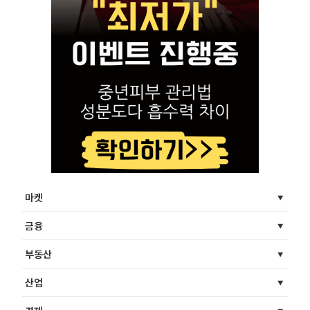
마켓
금융
부동산
산업