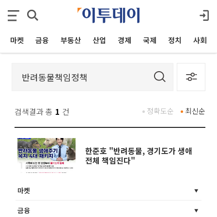
마켓
금융
부동산
산업
경제
국제
정치
사회
검색결과 총
1
건
정확도순
최신순
한준호 "반려동물, 경기도가 생애
전체 책임진다"
마켓
금융