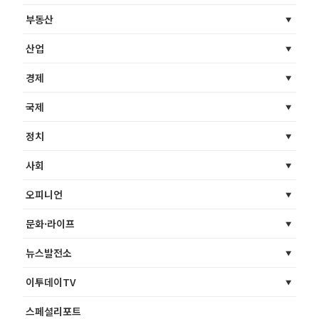
부동산
산업
경제
국제
정치
사회
오피니언
문화·라이프
뉴스발전소
이투데이TV
스페셜리포트