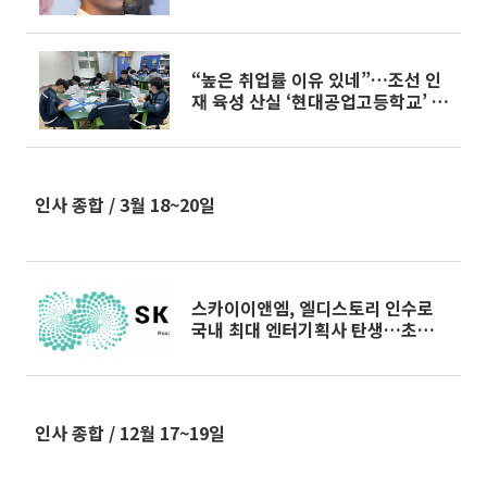
경
“높은 취업률 이유 있네”…조선 인
재 육성 산실 ‘현대공업고등학교’ 가
보니 [유비무환 K-조선]
인사 종합 / 3월 18~20일
스카이이앤엠, 엘디스토리 인수로
국내 최대 엔터기획사 탄생…초록뱀
미디어 시너지 기대
인사 종합 / 12월 17~19일