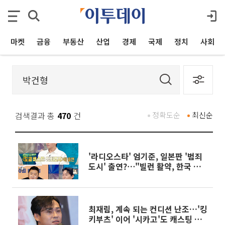
마켓
금융
부동산
산업
경제
국제
정치
사회
검색결과 총
470
건
정확도순
최신순
'라디오스타' 엄기준, 일본판 '범죄
도시' 출연?⋯"빌런 활약, 한국 개
봉 회의 중"
최재림, 계속 되는 컨디션 난조…'킹
키부츠' 이어 '시카고'도 캐스팅 변