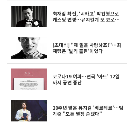
최재림 확진, ‘시카고’ 박건형으로
캐스팅 변경…뮤지컬계 또 코로나
19 비상
[초대석] "제 일을 사랑하죠!"…최
재림은 '빌리 플린'이었다
코로나19 여파…연극 '아트' 12일
까지 공연 중단
20주년 맞은 뮤지컬 '베르테르'…엄
기준 "모든 열정 쏟겠다"