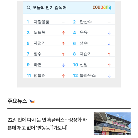
주요뉴스
22일 만에 다시 문 연 홈플러스…정상화 바
쁜데 재고 없어 ‘발동동’[가보니]