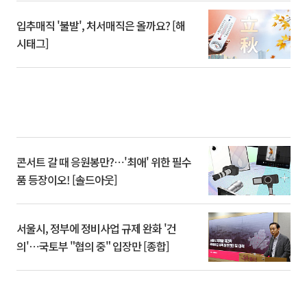
입추매직 '불발', 처서매직은 올까요? [해
시태그]
콘서트 갈 때 응원봉만?⋯'최애' 위한 필수
품 등장이오! [솔드아웃]
서울시, 정부에 정비사업 규제 완화 '건
의'⋯국토부 "협의 중" 입장만 [종합]