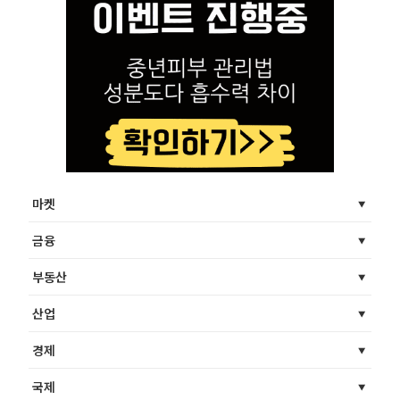
마켓
금융
부동산
산업
경제
국제