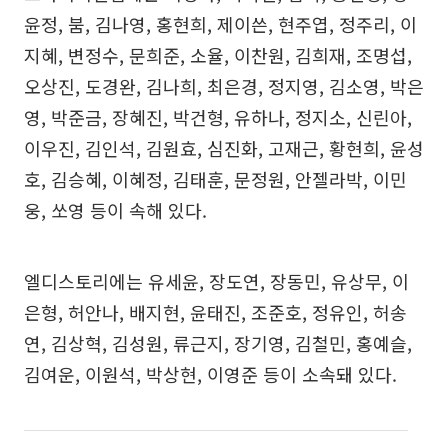
윤정, 붐, 김나영, 홍현희, 제이쓴, 현주엽, 정주리, 이
지혜, 변정수, 문희준, 소율, 이찬원, 김희재, 조명섭,
오상진, 도경완, 김나희, 최은경, 정지영, 김소영, 박은
영, 박준금, 장혜진, 박건형, 유하나, 정지소, 신린아,
이우진, 김인석, 김원효, 심진화, 고재근, 황현희, 윤성
호, 김승혜, 이혜정, 김태훈, 문정원, 안젤라박, 이민
웅, 쏘영 등이 속해 있다.
엘디스토리에는 유세윤, 장도연, 장동민, 유상무, 이
은형, 허안나, 배지현, 윤태진, 조준호, 정유인, 허송
연, 김상혁, 김성원, 류근지, 장기영, 김철민, 홍예슬,
김여운, 이원석, 박상현, 이영준 등이 소속돼 있다.