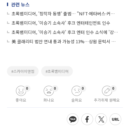
관련 뉴스
초록뱀미디어, '창작자 동맹' 출범… "NFT·메타버스·커머스 선순환 플랫폼 만들 것"
초록뱀미디어, '이승기 소속사' 후크 엔터테인먼트 인수
초록뱀미디어, '이승기 소속사' 후크 엔터 인수 소식에 '강세'
美 클래리티 법안 연내 통과 가능성 13%…상원 문턱서 제동
#스카이이앤엠
#초록뱀미디어
0
0
0
0
좋아요
화나요
슬퍼요
추가취재 원해요