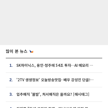
많이 본 뉴스
SK하이닉스, 용인·청주에 54조 투자…AI 메모리 생산기지 키운다
1.
'2TV 생생정보' 오늘방송맛집- 배우 강성진 단골! 쌀국수ㆍ푸팟퐁 커리 맛집 '블○○○'
2.
입추매직 '불발', 처서매직은 올까요? [해시태그]
3.