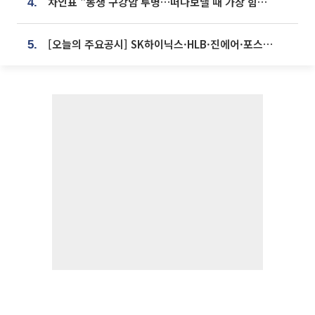
차인표 "동생 구강암 투병…떠나보낼 때 가장 힘들었다”
4.
[오늘의 주요공시] SK하이닉스·HLB·진에어·포스코홀딩스·네이버·대우건설 등
5.