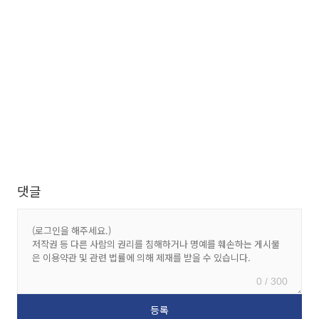
댓글
0 / 300