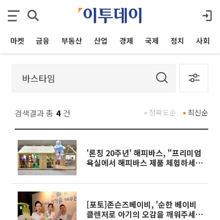
마켓
금융
부동산
산업
경제
국제
정치
사회
검색결과 총
4
건
정확도순
최신순
'론칭 20주년' 해피바스, "프리미엄
욕실에서 해피바스 제품 체험하세
요"
[포토]존슨즈베이비, '순한 베이비
클렌저로 아기의 오감을 깨워주세