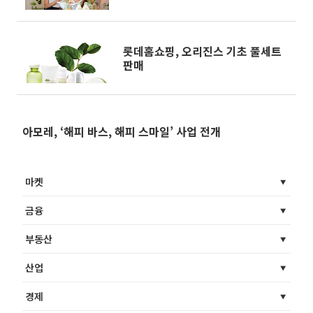
요'
롯데홈쇼핑, 오리진스 기초 풀세트
판매
아모레, ‘해피 바스, 해피 스마일’ 사업 전개
마켓
금융
부동산
산업
경제