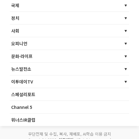
국제
정치
사회
오피니언
문화·라이프
뉴스발전소
이투데이TV
스페셜리포트
Channel 5
위너스IR클럽
무단전재 및 수집, 복사, 재배포, AI학습 이용 금지