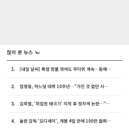
많이 본 뉴스
[내일 날씨] 폭염 한풀 꺾여도 무더위 계속⋯동해안 이틀 연속 비
1.
임영웅, 어느덧 데뷔 10주년⋯"가진 것 없던 시절, 내 앞엔 20명의 팬뿐"
2.
김희철, '뒤집힌 태극기' 지적 후 정치색 논란…"좌우 떠나 우리나라 국기"
3.
놀란 감독 '오디세이', 개봉 4일 만에 100만 돌파⋯'왕사남' 보다 빠르다
4.