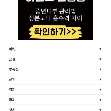
마켓
금융
부동산
산업
경제
국제
정치