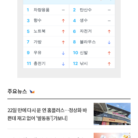
주요뉴스
22일 만에 다시 문 연 홈플러스…정상화 바
쁜데 재고 없어 ‘발동동’[가보니]