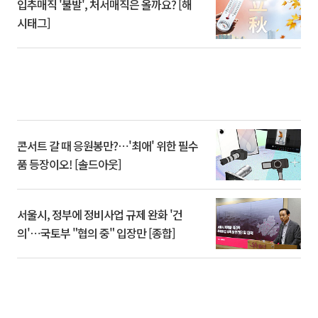
입추매직 '불발', 처서매직은 올까요? [해
시태그]
콘서트 갈 때 응원봉만?⋯'최애' 위한 필수
품 등장이오! [솔드아웃]
서울시, 정부에 정비사업 규제 완화 '건
의'⋯국토부 "협의 중" 입장만 [종합]