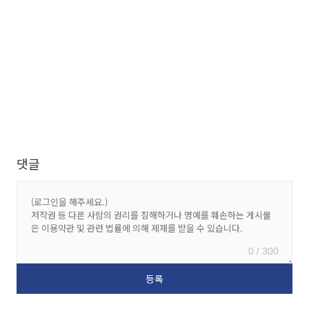
댓글
0 / 300