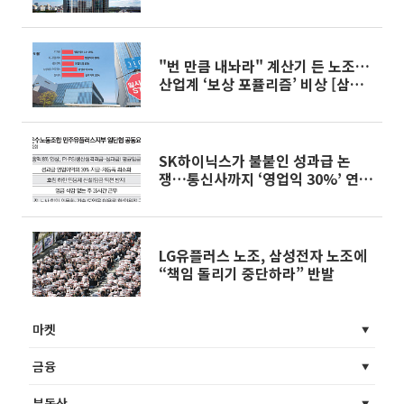
노사 리스크]
"번 만큼 내놔라" 계산기 든 노조…
산업계 ‘보상 포퓰리즘’ 비상 [삼성
노사협정 공전]
SK하이닉스가 불붙인 성과급 논
쟁…통신사까지 ‘영업익 30%’ 연동
요구
LG유플러스 노조, 삼성전자 노조에
“책임 돌리기 중단하라” 반발
마켓
금융
부동산