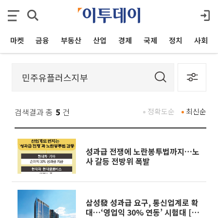
마켓
금융
부동산
산업
경제
국제
정치
사회
검색결과 총
5
건
정확도순
최신순
성과급 전쟁에 노란봉투법까지…노
사 갈등 전방위 폭발
삼성發 성과급 요구, 통신업계로 확
대…‘영업익 30% 연동’ 시험대 [新