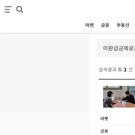
마켓
금융
부동산
검색결과 총
1
건
마켓
금융