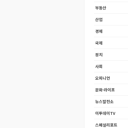
부동산
산업
경제
국제
정치
사회
오피니언
문화·라이프
뉴스발전소
이투데이TV
스페셜리포트