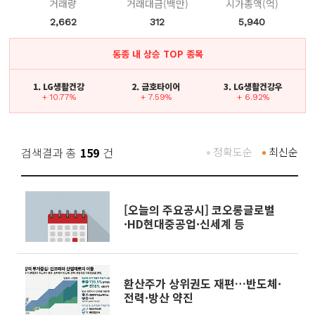
거래량
거래대금(백만)
시가총액(억)
2,662
312
5,940
동종 내 상승 TOP 종목
1. LG생활건강
2. 금호타이어
3. LG생활건강우
+ 10.77%
+ 7.59%
+ 6.92%
검색결과 총
159
건
정확도순
최신순
[오늘의 주요공시] 코오롱글로벌
·HD현대중공업·신세계 등
환산주가 상위권도 재편…반도체·
전력·방산 약진