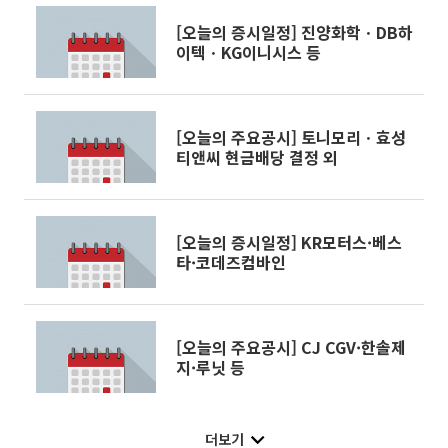
[오늘의 증시일정] 진양화학ㆍDB하
이텍ㆍKG이니시스 등
[오늘의 주요공시] 토니모리ㆍ효성
티앤씨 현금배당 결정 외
[오늘의 증시일정] KR모터스·베스
타·코데즈컴바인
[오늘의 주요공시] CJ CGV·한솔제
지·루닛 등
더보기