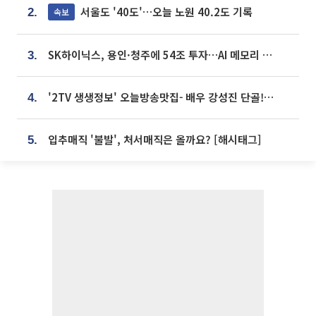
서울도 '40도'…오늘 노원 40.2도 기록
속보
2.
SK하이닉스, 용인·청주에 54조 투자…AI 메모리 생산기지 키운다
3.
'2TV 생생정보' 오늘방송맛집- 배우 강성진 단골! 쌀국수ㆍ푸팟퐁 커리 맛집 '블○○○'
4.
입추매직 '불발', 처서매직은 올까요? [해시태그]
5.