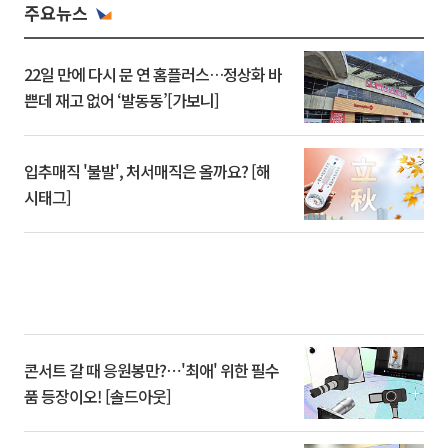
주요뉴스
22일 만에 다시 문 연 홈플러스…정상화 바
쁜데 재고 없어 ‘발동동’[가보니]
입추매직 '불발', 처서매직은 올까요? [해
시태그]
콘서트 갈 때 응원봉만?⋯'최애' 위한 필수
품 등장이오! [솔드아웃]