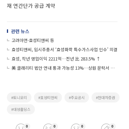
재 연간단가 공급 계약
관련 뉴스
고려아연·효성티앤씨 등
효성티앤씨, 임시주총서 ‘효성화학 특수가스사업 인수’ 의결
효성, 작년 영업이익 2211억…전년 比 283.5% ↑
美 클래리티 법안 연내 통과 가능성 13%…상원 문턱서 제동
#토니모리
#효성티앤씨
#주요공시
#현대차증권
#대성홀딩스
0
0
0
0