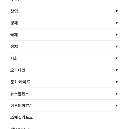
산업
경제
국제
정치
사회
오피니언
문화·라이프
뉴스발전소
이투데이TV
스페셜리포트
Channel 5