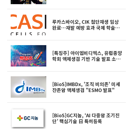
편
루카스바이오, CIK 첨단재생 임상
완료…재발 예방 효과 국제 학술지
게재
[특징주] 아이엠비디엑스, 유럽종양
학회 액체생검 기반 기술 발표 소식
에 이틀 연속 상승세
[BioS]IMBDx, '조직 비의존' 미세
잔존암 액체생검 "ESMO 발표"
[BioS]GC지놈, ‘AI 다중암 조기진
단’ 핵심기술 日 특허등록