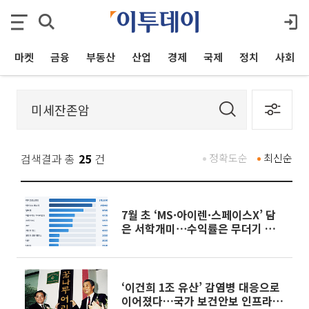
마켓
금융
부동산
산업
경제
국제
정치
사회
검색결과 총
25
건
정확도순
최신순
7월 초 ‘MS·아이렌·스페이스X’ 담
은 서학개미⋯수익률은 무더기 마이
너스
‘이건희 1조 유산’ 감염병 대응으로
이어졌다…국가 보건안보 인프라 재