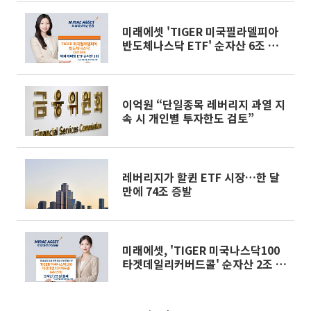
미래에셋 'TIGER 미국필라델피아
반도체나스닥 ETF' 순자산 6조 돌
파…해외 테마형 ETF 최대 규모
이억원 “단일종목 레버리지 과열 지
속 시 개인별 투자한도 검토”
레버리지가 할퀸 ETF 시장…한 달
만에 74조 증발
미래에셋, 'TIGER 미국나스닥100
타겟데일리커버드콜' 순자산 2조 돌
파…해외 커버드콜 ETF 최대 규모