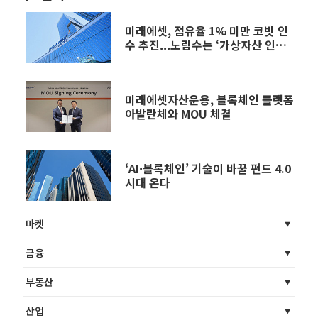
미래에셋, 점유율 1% 미만 코빗 인
수 추진...노림수는 ‘가상자산 인프
라’
미래에셋자산운용, 블록체인 플랫폼
아발란체와 MOU 체결
‘AI·블록체인’ 기술이 바꿀 펀드 4.0
시대 온다
마켓
금융
부동산
산업