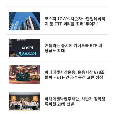
코스피 17.8% 치솟자…단일레버리
지 등 ETF 괴리율 초과 ‘무더기’
흔들리는 증시에 커버드콜 ETF 배
당금도 확대
미래에셋자산운용, 운용자산 678조
돌파…ETF·연금·부동산 고른 성장
미래에셋박현주재단, 하반기 장학생
특파원 20명 선발