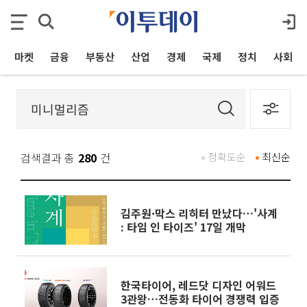
마켓
금융
부동산
산업
경제
국제
정치
사회
검색결과 총
280
건
정확도순
최신순
김주원·막스 리히터 만났다…'사계
: 타임 인 타이즈' 17일 개막
한국타이어, 레드닷 디자인 어워드
3관왕…전동화 타이어 경쟁력 입증