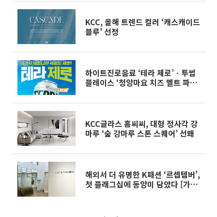
KCC, 올해 트렌드 컬러 ‘캐스캐이드
블루’ 선정
하이트진로음료 ‘테라 제로’ㆍ투썸
플레이스 ‘청양마요 치즈 멜트 파니
니’ 외 [나왔다 신상]
KCC글라스 홈씨씨, 대형 정사각 강
마루 ‘숲 강마루 스톤 스퀘어’ 선봬
해외서 더 유명한 K패션 ‘르셉템버’,
첫 플래그십에 동양미 담았다 [가보
니]