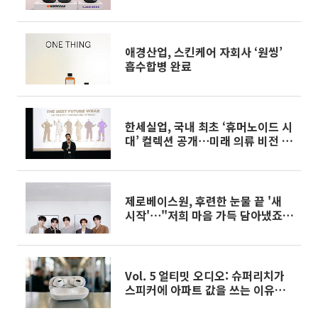
애경산업, 스킨케어 자회사 ‘원씽’
흡수합병 완료
한세실업, 국내 최초 ‘휴머노이드 시
대’ 컬렉션 공개⋯미래 의류 비전 제
시
제로베이스원, 후련한 눈물 끝 '새
시작'⋯"저희 마음 가득 담아냈죠"
(종합)[인터뷰]
Vol. 5 얼티밋 오디오: 슈퍼리치가
스피커에 아파트 값을 쓰는 이유
[THE RARE]