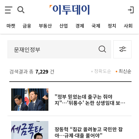
마켓
금융
부동산
산업
경제
국제
정치
사회
검색결과 총
7,229
건
정확도순
최신순
"정부 믿었는데 출구는 줘야
지"…'뒤통수' 논란 상생임대 보완
될까 [흔들리는 룰, 출렁이는 시장
③]
장동혁 “집값 올려놓고 국민만 잡
아⋯규제·대출 풀어야”