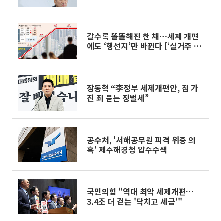
갈수록 똘똘해진 한 채…세제 개편
에도 ‘행선지’만 바뀐다 [‘실거주 중
심’ 세제개편 이후]
장동혁 “李정부 세제개편안, 집 가
진 죄 묻는 징벌세”
공수처, '서해공무원 피격 위증 의
혹' 제주해경청 압수수색
국민의힘 "역대 최악 세제개편…
3.4조 더 걷는 '닥치고 세금'"