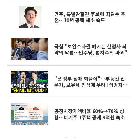
민주, 특별감찰관 후보에 최길수 추
천…10년 공백 해소 속도
국힘 "보완수사권 폐지는 헌정사 최
악의 악법…민주당, 법치주의 파괴"
"문 정부 실패 되풀이"⋯부동산 전
문가, 보유세 인상에 우려 [집땅지
성]
공정시장가액비율 60%→70% 상
향…비거주 1주택 공제 9억원 축소