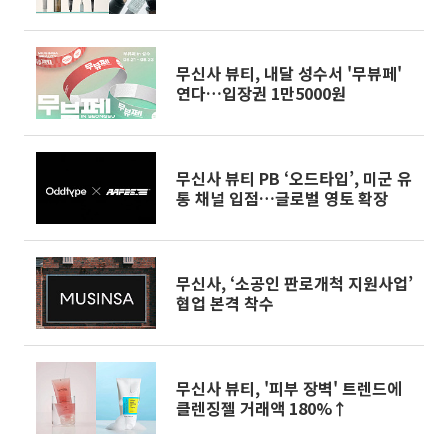
무신사 뷰티, 내달 성수서 '무뷰페'
연다…입장권 1만5000원
무신사 뷰티 PB ‘오드타입’, 미군 유
통 채널 입점…글로벌 영토 확장
무신사, ‘소공인 판로개척 지원사업’
협업 본격 착수
무신사 뷰티, '피부 장벽' 트렌드에
클렌징젤 거래액 180%↑