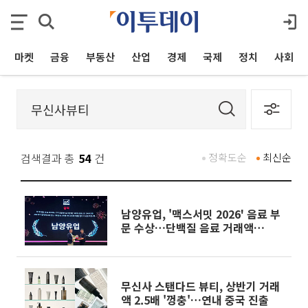
마켓
금융
부동산
산업
경제
국제
정치
사회
검색결과 총
54
건
정확도순
최신순
남양유업, '맥스서밋 2026' 음료 부
문 수상…단백질 음료 거래액
158%↑
무신사 스탠다드 뷰티, 상반기 거래
액 2.5배 '껑충'…연내 중국 진출