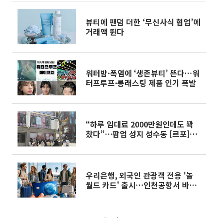
뷰티에 팬덤 더한 ‘무신사식 협업’에
거래액 뛴다
워터밤·폭염에 ‘생존뷰티’ 뜬다…워
터프루프·롱래스팅 제품 인기 폭발
“하루 임대료 2000만원인데도 꽉
찼다”⋯팝업 성지 성수동 [르포]
[뜨는 거리, 꺼진 거리 ③]
우리은행, 외국인 관광객 전용 '놀
월드 카드' 출시…인천공항서 바로
받는다