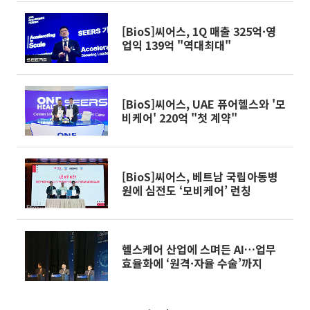
[BioS]씨어스, 1Q 매출 325억·영
업익 139억 "역대최대"
[BioS]씨어스, UAE 퓨어헬스와 '모
비케어' 220억 "첫 계약"
[BioS]씨어스, 베트남 국립아동병
원에 심전도 ‘모비케어’ 런칭
헬스케어 산업에 스며든 AI…업무
효율화에 ‘원격·자율 수술’까지