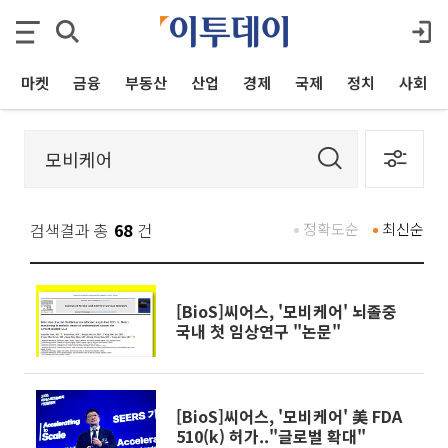
마켓
금융
부동산
산업
경제
국제
정치
사회
검색결과 총
68
건
정확도순
최신순
[BioS]씨어스, '모비케어' 뇌졸중
국내 첫 임상연구 "논문"
[BioS]씨어스, '모비케어' 美 FDA
510(k) 허가.."글로벌 확대"