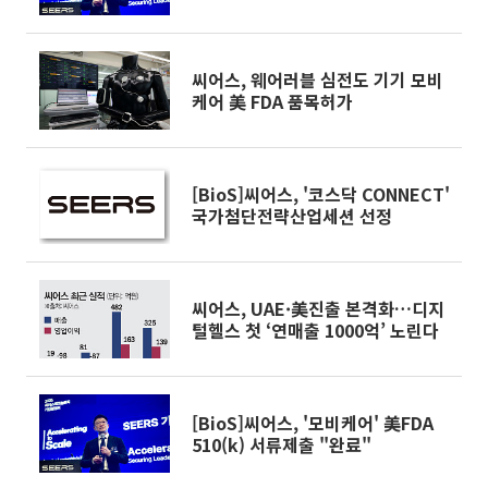
씨어스, 웨어러블 심전도 기기 모비
케어 美 FDA 품목허가
[BioS]씨어스, '코스닥 CONNECT'
국가첨단전략산업세션 선정
씨어스, UAE·美진출 본격화…디지
털헬스 첫 ‘연매출 1000억’ 노린다
[BioS]씨어스, '모비케어' 美FDA
510(k) 서류제출 "완료"