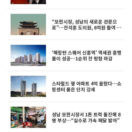
촉구
“모란시장, 성남의 새로운 관문으
로”…전석훈 도의원, 6억원 들여 상
징물 조성 추진
‘해링턴 스퀘어 신흥역’ 역세권 흥행
몰이 성공…1순위 전 평형 마감
스타필드 옆 아파트 4억 올랐다…쇼
핑센터 품은 단지 강세
성남 모란시장서 1톤 트럭 돌진해 8
명 부상…“실수로 가속 페달 밟아”