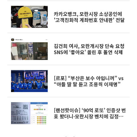
카카오뱅크, 모란시장 소상공인에
'고객친화적 계좌번호 안내판' 전달
김건희 여사, 모란개시장 단속 요청
SNS에 ‘좋아요’ 올린 후 돌연 삭제
[르포] “부산은 보수 아입니꺼” vs
“아들 딸 말 듣고 조용히 이재명”
[랜선핫이슈] ‘90억 로또’ 인증샷 번
호 봤더니·모란시장 벤치에 김정은
3부자 사진 外