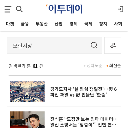
마켓
금융
부동산
산업
경제
국제
정치
사회
검색결과 총
61
건
정확도순
최신순
경기도지사 '설 민심 쟁탈전'…與 6
파전 과열 vs 野 인물난 '한숨'
전석훈 “도청만 보는 인파 데이터…
일선 소방서는 ‘깜깜이’” 전면 연동