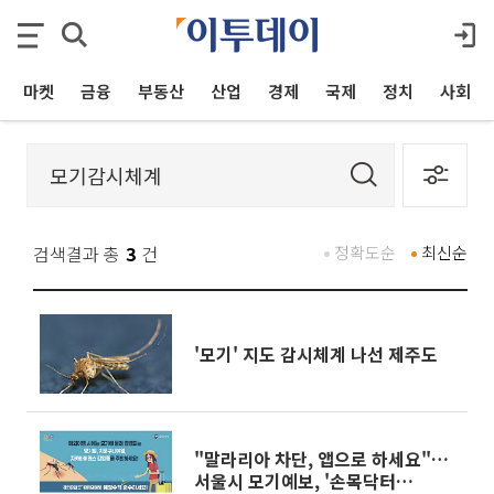
마켓
금융
부동산
산업
경제
국제
정치
사회
검색결과 총
3
건
정확도순
최신순
'모기' 지도 감시체계 나선 제주도
"말라리아 차단, 앱으로 하세요"…
서울시 모기예보, '손목닥터