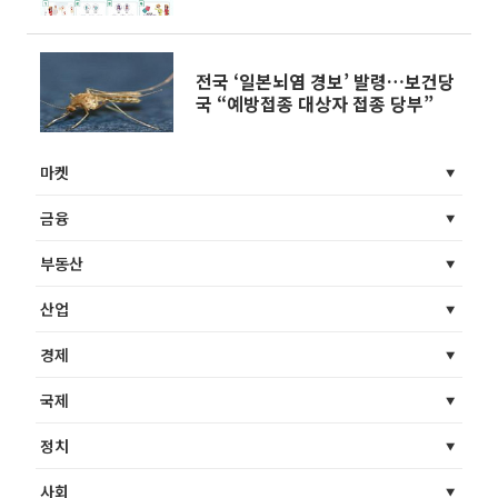
9988'과 연동
전국 ‘일본뇌염 경보’ 발령…보건당
국 “예방접종 대상자 접종 당부”
마켓
금융
부동산
산업
경제
국제
정치
사회