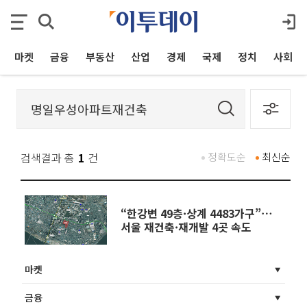
마켓
금융
부동산
산업
경제
국제
정치
사회
검색결과 총
1
건
정확도순
최신순
“한강변 49층·상계 4483가구”⋯
서울 재건축·재개발 4곳 속도
마켓
금융