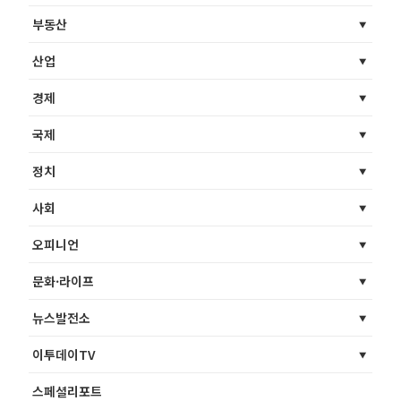
부동산
산업
경제
국제
정치
사회
오피니언
문화·라이프
뉴스발전소
이투데이TV
스페셜리포트