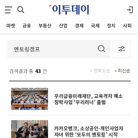
마켓
금융
부동산
산업
경제
국제
정치
사회
검색결과 총
43
건
정확도순
최신순
우리금융미래재단, 교육격차 해소
장학사업 ‘우리러너’ 출범
카카오뱅크, 소상공인·개인사업자
자녀 위한 ‘모두의 멘토링’ 시작