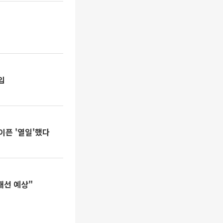
입
이픈 '열일'했다
개선 예상"