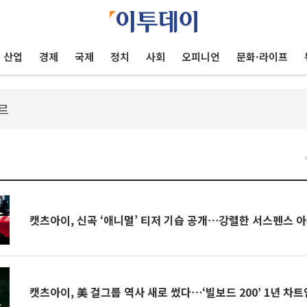
산업
경제
국제
정치
사회
오피니언
문화·라이프
건
캣츠아이, 신곡 ‘애니멀’ 티저 기습 공개⋯강렬한 서스펜스 
캣츠아이, 美 걸그룹 역사 새로 썼다⋯‘빌보드 200’ 1년 차트