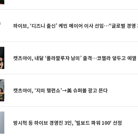
하이브, ‘디즈니 출신’ 케빈 메이어 이사 선임⋯“글로벌 경영
캣츠아이, 내달 ‘롤라팔루자 남미’ 출격⋯코첼라 앞두고 예열
캣츠아이, ‘지미 팰런쇼’→美 슈퍼볼 광고 뜬다
방시혁 등 하이브 경영진 3인, '빌보드 파워 100' 선정