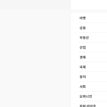
마켓
금융
부동산
산업
경제
국제
정치
사회
오피니언
문화·라이프