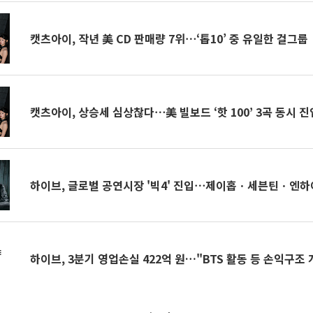
캣츠아이, 작년 美 CD 판매량 7위⋯‘톱10’ 중 유일한 걸그룹
캣츠아이, 상승세 심상찮다⋯美 빌보드 ‘핫 100’ 3곡 동시 진
하이브, 글로벌 공연시장 '빅4' 진입⋯제이홉ㆍ세븐틴ㆍ엔하
하이브, 3분기 영업손실 422억 원…"BTS 활동 등 손익구조 