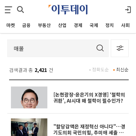
마켓
금융
부동산
산업
경제
국제
정치
사회
검색결과 총
2,421
건
정확도순
최신순
[논현광장-윤은기의 X경영] ‘철학의
귀환’, AI시대 왜 철학이 필수인가?
"할당감액은 재정혁신 아니다"…경
기도의회 국민의힘, 추미애 세출 구