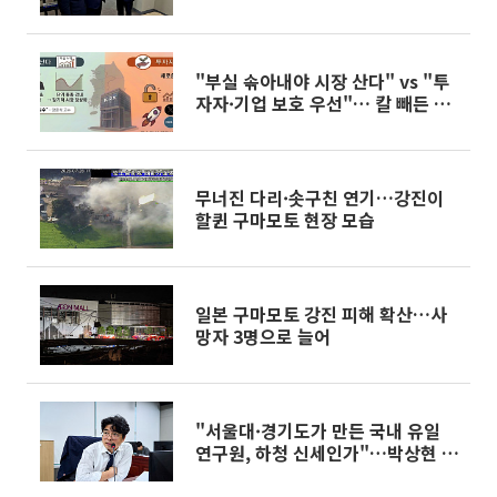
조조정에 제동
"부실 솎아내야 시장 산다" vs "투
자자·기업 보호 우선"… 칼 빼든 코
스닥 딜레마 [시총 200억 데드라인
의 덫-⑥]
무너진 다리·솟구친 연기…강진이
할퀸 구마모토 현장 모습
일본 구마모토 강진 피해 확산…사
망자 3명으로 늘어
"서울대·경기도가 만든 국내 유일
연구원, 하청 신세인가"…박상현 도
의원 직격