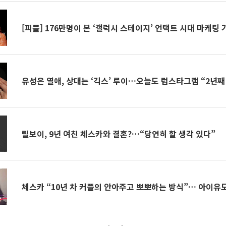
[피플] 176만명이 본 ‘갤럭시 스테이지’ 언택트 시대 마케팅 
유성은 열애, 상대는 ‘긱스’ 루이…오늘도 럽스타그램 “2년째
릴보이, 9년 여친 체스카와 결혼?…“당연히 할 생각 있다”
체스카 “10년 차 커플의 안아주고 뽀뽀하는 방식”… 아이유도