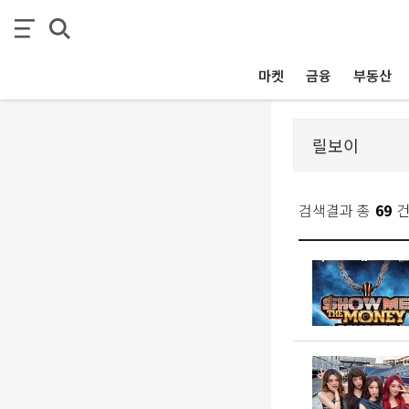
마켓
금융
부동산
검색결과 총
69