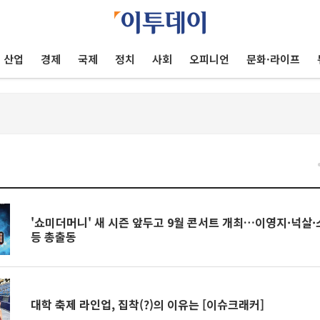
산업
경제
국제
정치
사회
오피니언
문화·라이프
건
'쇼미더머니' 새 시즌 앞두고 9월 콘서트 개최…이영지·넉살
등 총출동
대학 축제 라인업, 집착(?)의 이유는 [이슈크래커]