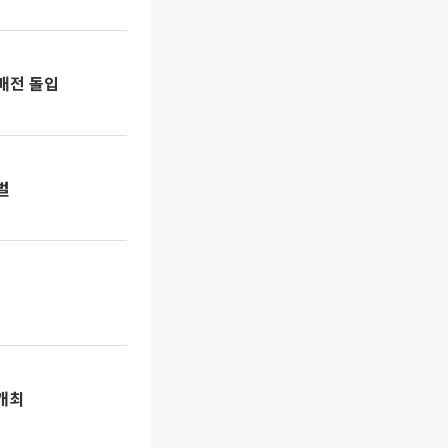
매전 돌입
벌
개최