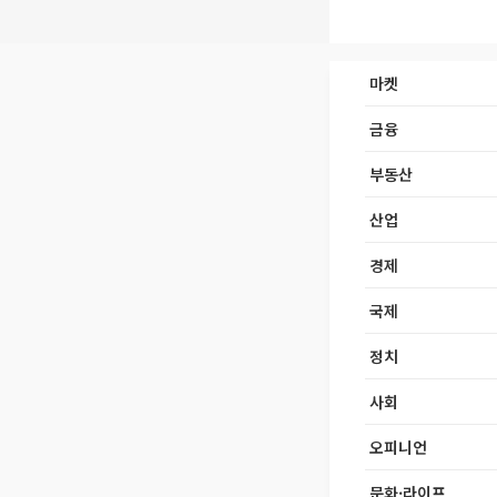
마켓
금융
부동산
산업
경제
국제
정치
사회
오피니언
문화·라이프