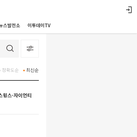
뉴스발전소
이투데이TV
정확도순
최신순
·스윙스·자이언티