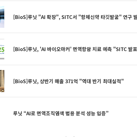
[BioS]루닛 "AI 확장", SITC서 "항체신약 타깃발굴" 연구 
[BioS]루닛, 'AI 바이오마커' 면역항암 치료 예측 "SITC 발표
[BioS]루닛, 상반기 매출 371억 "역대 반기 최대실적"
루닛 “AI로 면역조직염색 범용 분석 성능 입증”