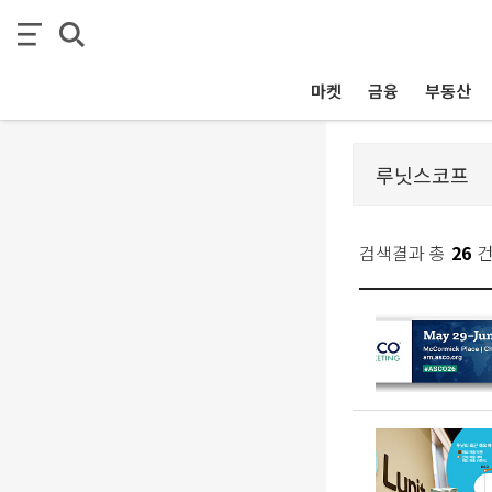
마켓
금융
부동산
검색결과 총
26