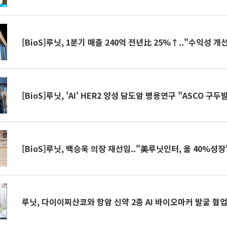
[BioS]루닛, 1분기 매출 240억 전년比 25%↑.."수익성 개
[BioS]루닛, 'AI' HER2 양성 담도암 병용연구 "ASCO 구두
[BioS]루닛, 백승욱 의장 재선임.."美루닛인터, 올 40%성장
루닛, 다이이찌산쿄와 항암 신약 2종 AI 바이오마커 발굴 협