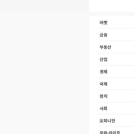
마켓
금융
부동산
산업
경제
국제
정치
사회
오피니언
문화·라이프