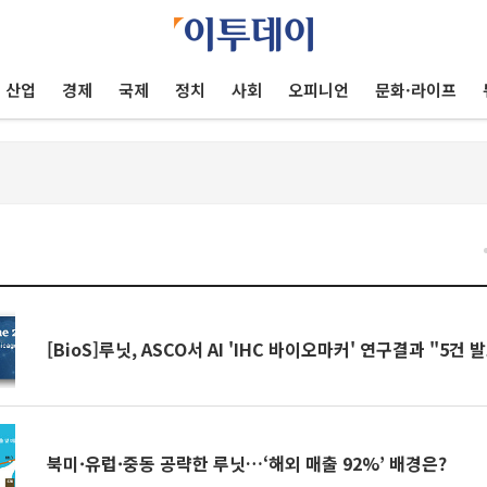
산업
경제
국제
정치
사회
오피니언
문화·라이프
건
[BioS]루닛, ASCO서 AI 'IHC 바이오마커' 연구결과 "5건 
북미·유럽·중동 공략한 루닛…‘해외 매출 92%’ 배경은?