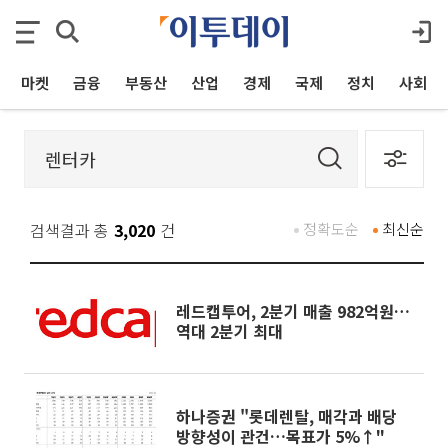
마켓
금융
부동산
산업
경제
국제
정치
사회
검색결과 총
3,020
건
정확도순
최신순
레드캡투어, 2분기 매출 982억원…
역대 2분기 최대
하나증권 "롯데렌탈, 매각과 배당
방향성이 관건…목표가 5%↑"